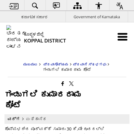
ಕರ್ನಾಟಕ ಸರ್ಕಾರ
Government of Karnataka
ಕೊಪ್ಪಳ ಜಿಲ್ಲೆ
KOPPAL DISTRICT
ಮುಖಪುಟ
ಪ್ರವಾಸೋದ್ಯಮ
ಪ್ರವಾಸಿ ಸ್ಥಳಗಳು
ಗಂಡುಗಲಿ ಕುಮಾರರಾಮ ಕೋಟೆ
ಗಂಡುಗಲಿ ಕುಮಾರರಾಮ
ಕೋಟೆ
ವರ್ಗ
ಐತಿಹಾಸಿಕ
ಕೊಪ್ಪಳದಿಂದ ಪೂರ್ವಕ್ಕೆ ಸುಮಾರು 30 ಕಿ.ಮೀ ದೂರದಲ್ಲಿ