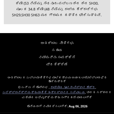
ಕಿಮೀ (53 ನಿಮಿಷ), ಸಿಂಧನೂರು ಪಟ್ಟಣದಿಂದ ದಿಂದ SH30,
ಮೂಲಕ 34.8 ಕಿಮೀ (48 ನಿಮಿಷ). ರಾಜ್ಯ ಹೆದ್ದಾರಿಗಳು
SH29,SH30 SH63 ಪುರ ಗ್ರಾಮದ ಹತ್ತಿರ ಛೇದಿಸುತ್ತವೆ.
ಅಂತರ್ಜಾಲ ನೀತಿಗಳು
ಸಹಾಯ
ನಮ್ಮನ್ನು ಸಂಪರ್ಕಿಸಿ
ಪ್ರತಿಕ್ರಿಯೆ
ಅಂತರ್ಜಾಲದ ಎಲ್ಲಾ ಮಾಹಿತಿಗಳ ಮಾಲಿಕತ್ವವು ಆಯಾ ಇಲಾಖೆ/ಜಿಲ್ಲಾಡಳಿತ
ಹೊಂದಿರುತ್ತದೆ
© ಎನ್ ಐ ಸಿ ಕೊಪ್ಪಳ ,
ರಾಷ್ಟೀಯ ಸೂಚನಾ ವಿಜ್ಞಾನ ಕೇಂದ್ರ
,
ಎಲೆಕ್ಟ್ರಾನಿಕ್ಸ್ ಮತ್ತು ಮಾಹಿತಿ ತಂತ್ರಜ್ಞಾನದ ಸಚಿವಾಲಯ
, ಭಾರತ ಸರ್ಕಾರದ
ವತಿಯಿಂದ ಅಭಿವೃದ್ಧಿ ಮತ್ತು ಸಂಗ್ರಹಣೆ ಮಾಡಲಾಗಿದೆ
ಕೊನೆಯದಾಗಿ ನವೀಕರಿಸಲಾಗಿದೆ:
Aug 06, 2026