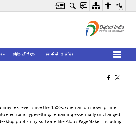
ು
ಯೋಜನೆಗಳು
ಮಾಹಿತಿ ಹಕ್ಕು
dummy text ever since the 1500s, when an unknown printer
into electronic typesetting, remaining essentially unchanged.
 desktop publishing software like Aldus PageMaker including