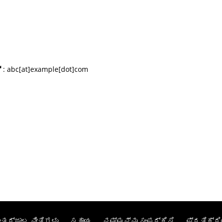
್
: abc[at]example[dot]com
ಂತರ್ಜಾಲ ನೀತಿಗಳು
ಸಹಾಯ
ನಮ್ಮನ್ನು ಸಂಪರ್ಕಿಸಿ
ಪ್ರತಿಕ್ರಿ