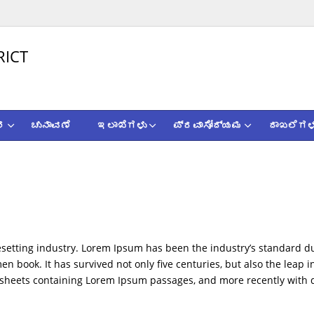
RICT
ಶ
ಚುನಾವಣೆ
ಇಲಾಖೆಗಳು
ಪ್ರವಾಸೋದ್ಯಮ
ದಾಖಲೆಗಳ
esetting industry. Lorem Ipsum has been the industry’s standard 
en book. It has survived not only five centuries, but also the leap 
et sheets containing Lorem Ipsum passages, and more recently with